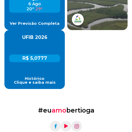
6 Ago
20º
29º
Ver Previsão Completa
UFIB 2026
R$ 5,0777
Histórico
Clique e saiba mais
#eu
amo
bertioga