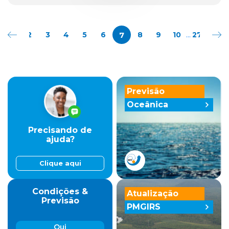
...
7
1
2
3
4
5
6
8
9
10
279
280
Previsão
Oceânica
Precisando de
ajuda?
Clique aqui
Condições &
Atualização
Previsão
PMGIRS
Qui