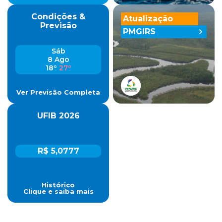
Condições &
Atualização
Previsão
PMGIRS
Sáb
8 Ago
18º
27º
Ver Previsão Completa
UFIB 2026
R$ 5,0777
Histórico
Clique e saiba mais