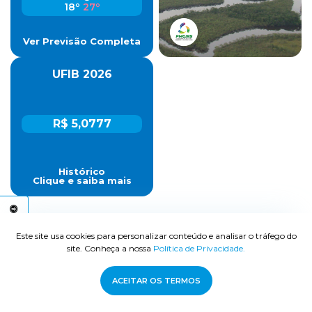
18º
27º
Ver Previsão Completa
UFIB 2026
R$ 5,0777
Histórico
Clique e saiba mais
C
E
S
S
I
B
I
L
I
D
A
D
E
A
Este site usa cookies para personalizar conteúdo e analisar o tráfego do
#eu
amo
bertioga
site. Conheça a nossa
Política de Privacidade.
ACEITAR OS TERMOS