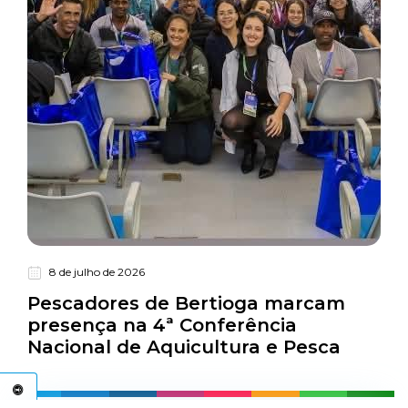
8 de julho de 2026
Turismo
Pescadores de Bertioga marcam
presença na 4ª Conferência
Nacional de Aquicultura e Pesca
C
E
S
S
I
B
I
L
I
D
A
D
E