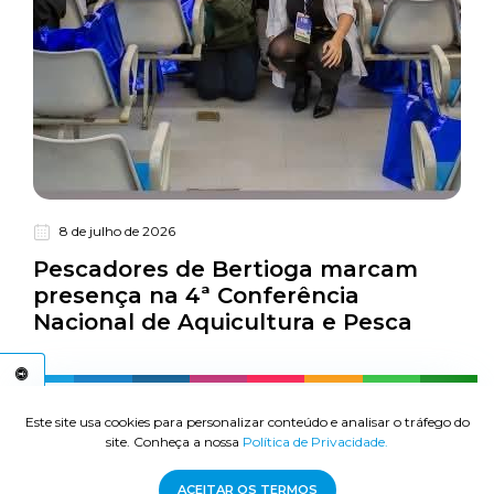
8 de julho de 2026
Turismo
Pescadores de Bertioga marcam
presença na 4ª Conferência
Nacional de Aquicultura e Pesca
C
E
S
S
I
B
I
L
I
D
A
D
E
A
Este site usa cookies para personalizar conteúdo e analisar o tráfego do
site. Conheça a nossa
Política de Privacidade.
© 2026 Turismo | Prefeitura Municipal de Bertioga - Todos os direitos
reservados.
ACEITAR OS TERMOS