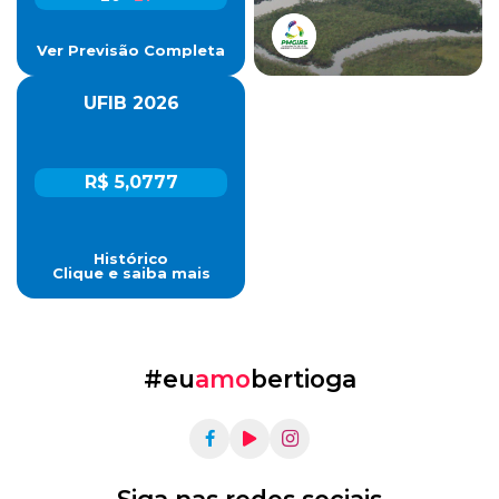
Ver Previsão Completa
UFIB 2026
R$ 5,0777
Histórico
Clique e saiba mais
#eu
amo
bertioga
Siga nas redes sociais