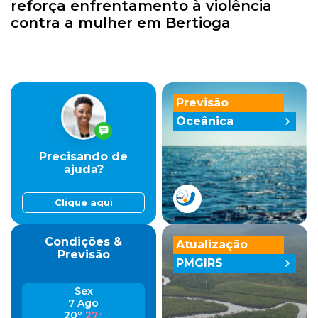
reforça enfrentamento à violência
contra a mulher em Bertioga
Previsão
Oceânica
Precisando de
ajuda?
Clique aqui
Condições &
Atualização
Previsão
PMGIRS
Sex
7 Ago
20º
27º