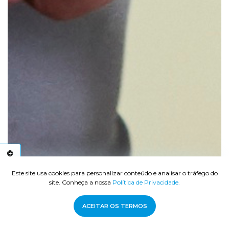
C
E
S
S
I
B
I
L
I
D
A
D
E
A
Este site usa cookies para personalizar conteúdo e analisar o tráfego do
site. Conheça a nossa
Política de Privacidade.
ACEITAR OS TERMOS