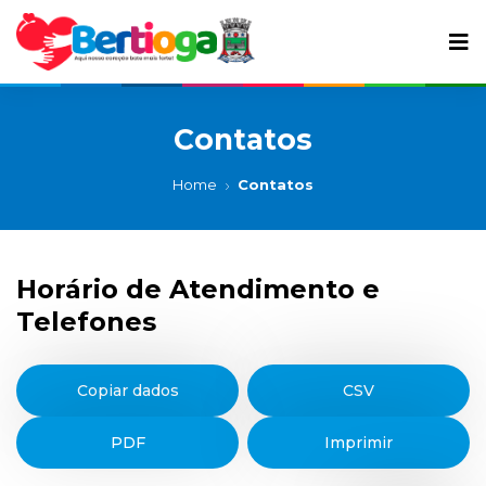
Contatos
Home
Contatos
Horário de Atendimento e
Telefones
Copiar dados
CSV
PDF
Imprimir