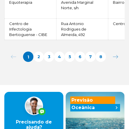
Equoterapia
Avenida Marginal
Bairro C
Norte, s/n
Centro de
Rua Antonio
Centro
Infectologia
Rodrigues de
Bertioguense - CIBE
Almeida, 492
1
2
3
4
5
6
7
8
Previsão
Oceânica
Precisando de
ajuda?