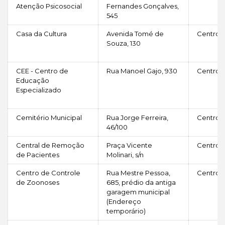
Atenção Psicosocial
Fernandes Gonçalves,
545
Casa da Cultura
Avenida Tomé de
Centro
Souza, 130
CEE - Centro de
Rua Manoel Gajo, 930
Centro
Educação
Especializado
Cemitério Municipal
Rua Jorge Ferreira,
Centro
46/100
Central de Remoção
Praça Vicente
Centro
de Pacientes
Molinari, s/n
Centro de Controle
Rua Mestre Pessoa,
Centro
de Zoonoses
685, prédio da antiga
garagem municipal
(Endereço
temporário)