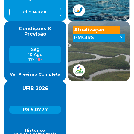
Clique aqui
Condições &
Atualização
Previsão
PMGIRS
Seg
10 Ago
17º
19º
Ver Previsão Completa
UFIB 2026
R$ 5,0777
Histórico