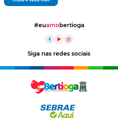
Clique e saiba mais
#eu
amo
bertioga
Siga nas redes sociais