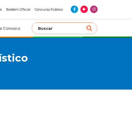
es
Boletim Oficial
Concurso Público
le Conosco
ístico