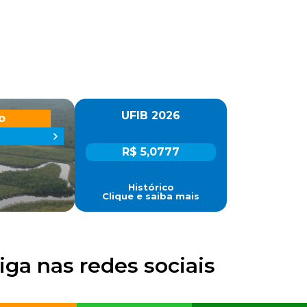
UFIB 2026
o
R$ 5,0777
Histórico
Clique e saiba mais
iga nas redes sociais