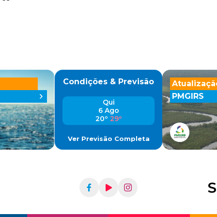
Condições & Previsão
Atualizaçã
PMGIRS
Qui
6 Ago
20º
29º
Ver Previsão Completa
S