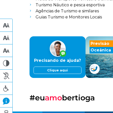
Turismo Náutico e pesca esportiva
Agências de Turismo e similares
Guias Turismo e Monitores Locais
Previsão
Oceânica
Precisando de ajuda?
Clique aqui
#eu
amo
bertioga