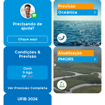
Previsão
Oceânica
Precisando de
ajuda?
Clique aqui
Condições &
Atualização
Previsão
PMGIRS
Dom
9 Ago
19º
24º
Ver Previsão Completa
UFIB 2026