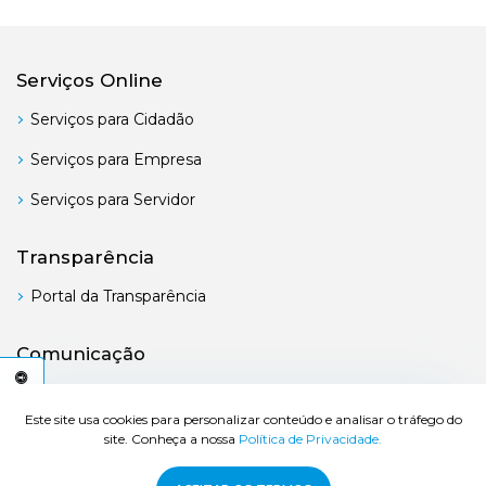
Serviços Online
Serviços para Cidadão
Serviços para Empresa
Serviços para Servidor
Transparência
Portal da Transparência
Comunicação
Boletim Oficial
C
E
S
S
I
B
I
L
I
D
A
D
E
A
Este site usa cookies para personalizar conteúdo e analisar o tráfego do
site. Conheça a nossa
Política de Privacidade.
© 2026 Prefeitura de Bertioga - Todos os direitos reservados.