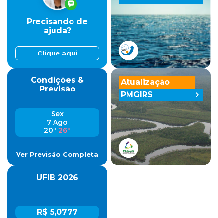
Precisando de
ajuda?
Clique aqui
Condições &
Atualização
Previsão
PMGIRS
Sex
7 Ago
20º
26º
Ver Previsão Completa
UFIB 2026
R$ 5,0777