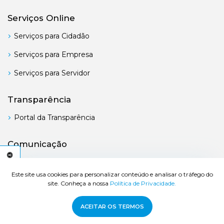
Serviços Online
Serviços para Cidadão
Serviços para Empresa
Serviços para Servidor
Transparência
Portal da Transparência
Comunicação
Boletim Oficial
C
E
S
S
I
B
I
L
I
D
A
D
E
A
Este site usa cookies para personalizar conteúdo e analisar o tráfego do
site. Conheça a nossa
Política de Privacidade.
© 2026 Prefeitura de Bertioga - Todos os direitos reservados.
ACEITAR OS TERMOS
Desenvolvido por