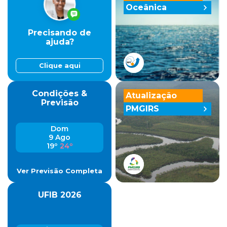
Oceânica
Precisando de
ajuda?
Clique aqui
Condições &
Atualização
Previsão
PMGIRS
Dom
9 Ago
19º
24º
Ver Previsão Completa
UFIB 2026