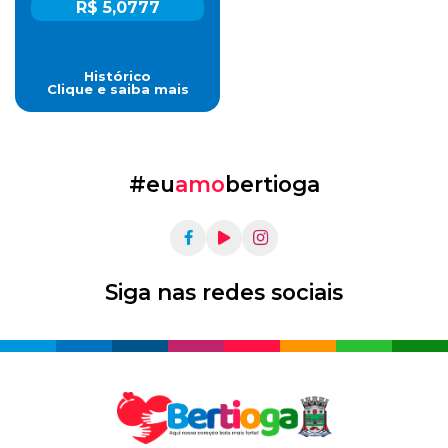
R$ 5,0777
Histórico
Clique e saiba mais
#eu
amo
bertioga
Siga nas redes sociais