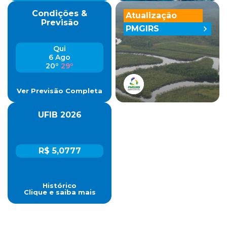
Condições &
Atualização
Previsão
PMGIRS
Qui
6 Ago
20º
29º
Ver Previsão Completa
UFIB 2026
R$ 5,0777
Histórico
Clique e saiba mais