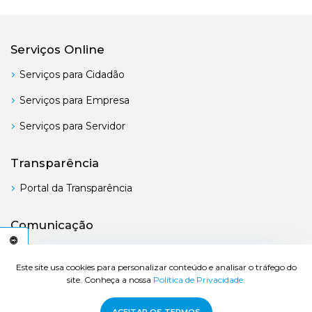
Serviços Online
Serviços para Cidadão
Serviços para Empresa
Serviços para Servidor
Transparência
Portal da Transparência
Comunicação
Boletim Oficial
C
E
S
S
I
B
I
L
I
D
A
D
E
A
Este site usa cookies para personalizar conteúdo e analisar o tráfego do
site. Conheça a nossa
Política de Privacidade.
© 2026 Prefeitura de Bertioga - Todos os direitos reservados.