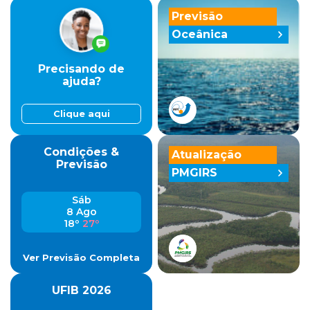
Previsão
Oceânica
Precisando de
ajuda?
Clique aqui
Condições &
Atualização
Previsão
PMGIRS
Sáb
8 Ago
18º
27º
Ver Previsão Completa
UFIB 2026