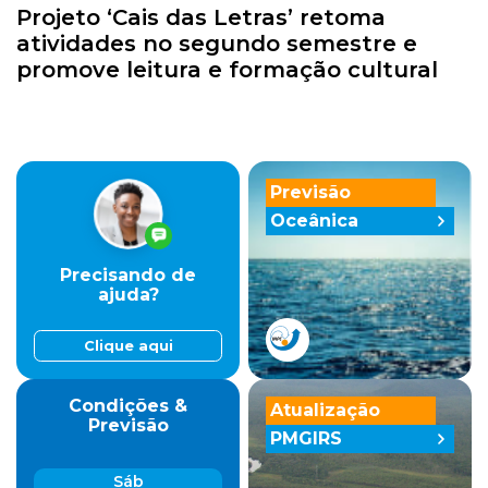
Projeto ‘Cais das Letras’ retoma
atividades no segundo semestre e
promove leitura e formação cultural
Previsão
Oceânica
Precisando de
ajuda?
Clique aqui
Condições &
Atualização
Previsão
PMGIRS
Sáb