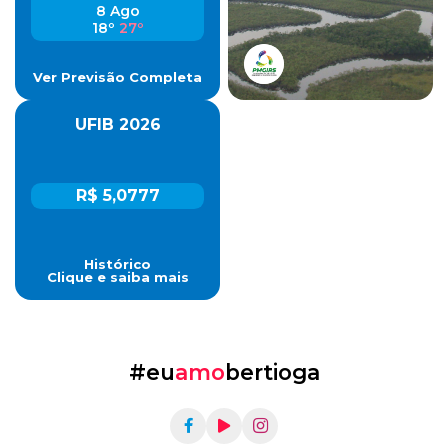
8 Ago
18º
27º
Ver Previsão Completa
UFIB 2026
R$ 5,0777
Histórico
Clique e saiba mais
#eu
amo
bertioga