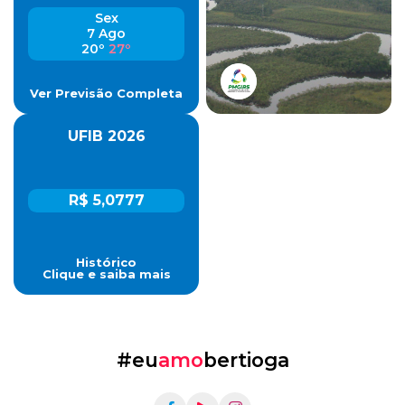
Sex
7 Ago
20º
27º
Ver Previsão Completa
UFIB 2026
R$ 5,0777
Histórico
Clique e saiba mais
#eu
amo
bertioga