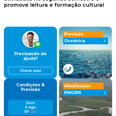
promove leitura e formação cultural
Previsão
Oceânica
Precisando de
ajuda?
Clique aqui
Condições &
Atualização
Previsão
PMGIRS
Dom
9 Ago
19º
24º