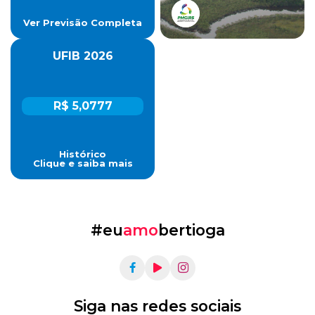
Ver Previsão Completa
UFIB 2026
R$ 5,0777
Histórico
Clique e saiba mais
#eu
amo
bertioga
Siga nas redes sociais