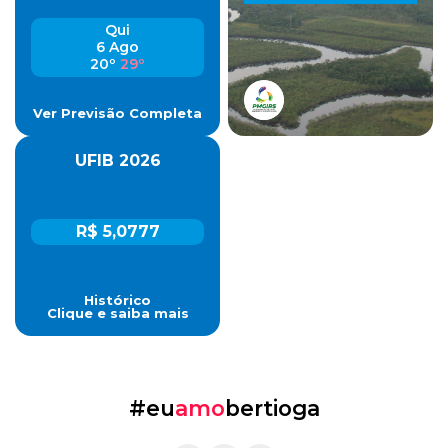
Qui
6 Ago
20º
29º
Ver Previsão Completa
UFIB 2026
R$ 5,0777
Histórico
Clique e saiba mais
#eu
amo
bertioga