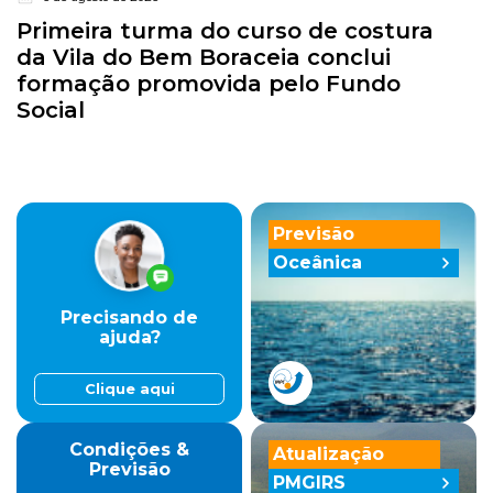
Primeira turma do curso de costura
da Vila do Bem Boraceia conclui
formação promovida pelo Fundo
Social
Previsão
Oceânica
Precisando de
ajuda?
Clique aqui
Condições &
Atualização
Previsão
PMGIRS