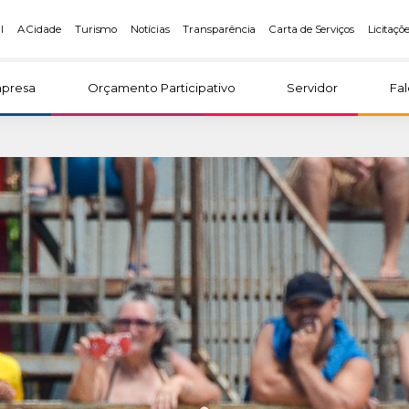
l
A Cidade
Turismo
Notícias
Transparência
Carta de Serviços
Licitaçõ
presa
Orçamento Participativo
Servidor
Fa