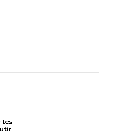
ntes
utir