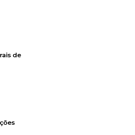
rais de
ações