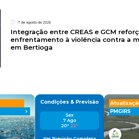
7 de agosto de 2026
Integração entre CREAS e GCM refor
enfrentamento à violência contra a 
em Bertioga
Condições & Previsão
Atualizaçã
PMGIRS
Sex
7 Ago
20º
22º
Ver Previsão Completa