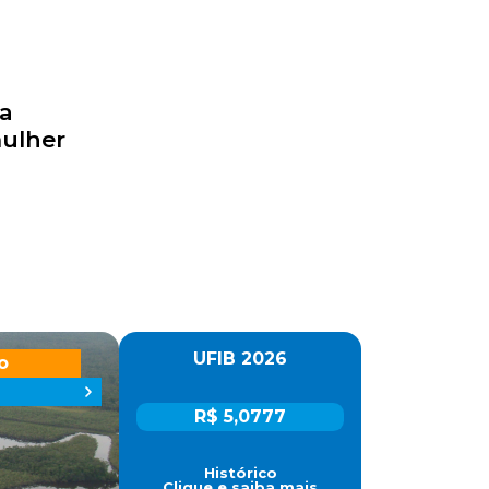
ça
mulher
UFIB 2026
o
R$ 5,0777
Histórico
Clique e saiba mais