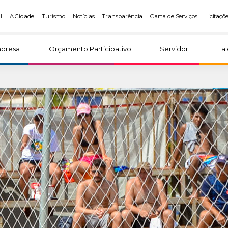
l
A Cidade
Turismo
Notícias
Transparência
Carta de Serviços
Licitaçõ
presa
Orçamento Participativo
Servidor
Fa