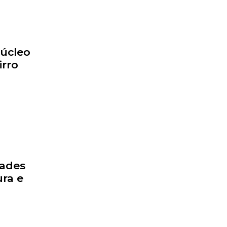
Núcleo
irro
dades
ra e