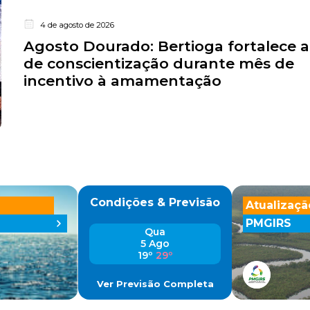
4 de agosto de 2026
Agosto Dourado: Bertioga fortalece 
de conscientização durante mês de
incentivo à amamentação
Condições & Previsão
Atualizaçã
PMGIRS
Qua
5 Ago
19º
29º
Ver Previsão Completa