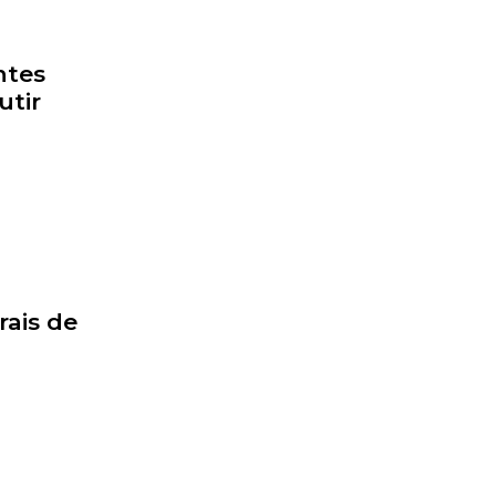
ntes
utir
rais de