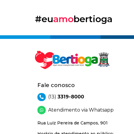
#eu
amo
bertioga
Fale conosco
(13)
3319-8000
Atendimento via Whatsapp
Rua Luiz Pereira de Campos, 901
Horário de atendimento ao público: