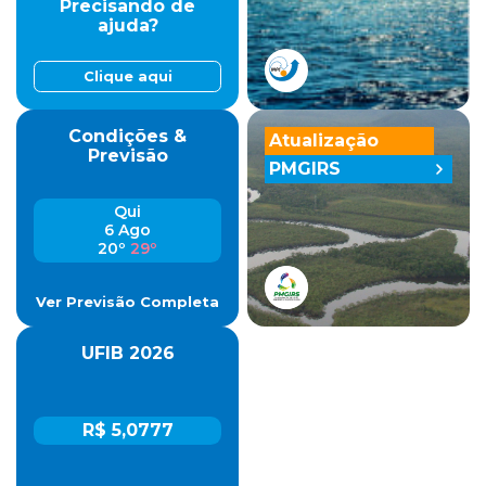
Precisando de
ajuda?
Clique aqui
Condições &
Atualização
Previsão
PMGIRS
Qui
6 Ago
20º
29º
Ver Previsão Completa
UFIB 2026
R$ 5,0777