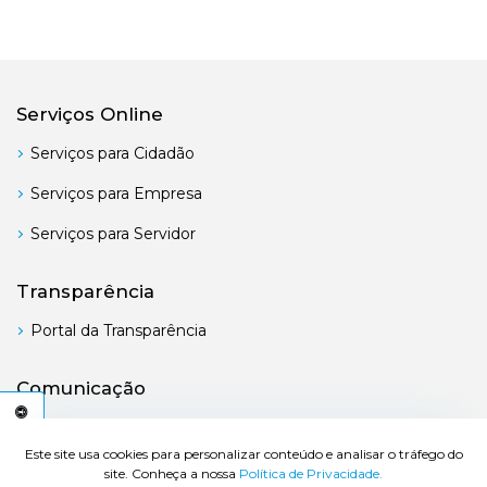
Serviços Online
Serviços para Cidadão
Serviços para Empresa
Serviços para Servidor
Transparência
Portal da Transparência
Comunicação
Boletim Oficial
C
E
S
S
I
B
I
L
I
D
A
D
E
A
Este site usa cookies para personalizar conteúdo e analisar o tráfego do
site. Conheça a nossa
Política de Privacidade.