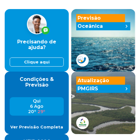
Previsão
Oceânica
Precisando de
ajuda?
Clique aqui
Condições &
Atualização
Previsão
PMGIRS
Qui
6 Ago
20º
29º
Ver Previsão Completa