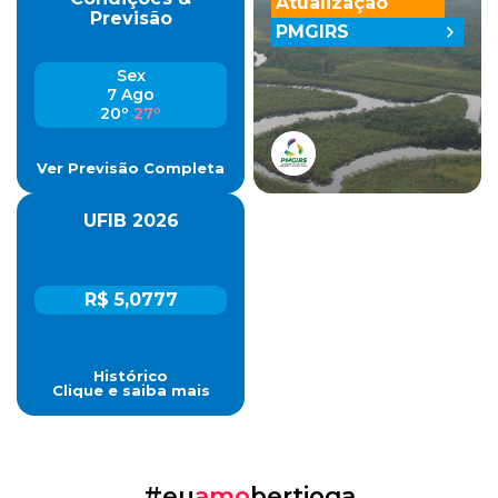
Atualização
Previsão
PMGIRS
Sex
7 Ago
20º
27º
Ver Previsão Completa
UFIB 2026
R$ 5,0777
Histórico
Clique e saiba mais
#eu
amo
bertioga