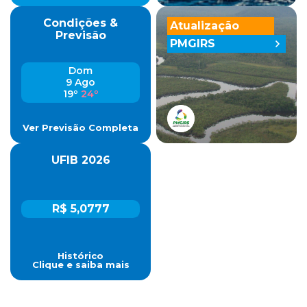
Condições &
Atualização
Previsão
PMGIRS
Dom
9 Ago
19º
24º
Ver Previsão Completa
UFIB 2026
R$ 5,0777
Histórico
Clique e saiba mais