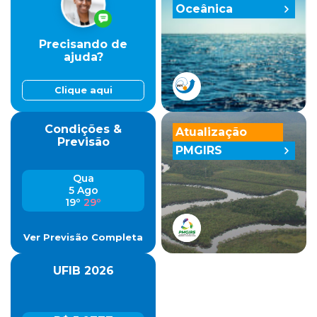
Oceânica
Precisando de
ajuda?
Clique aqui
Condições &
Atualização
Previsão
PMGIRS
Qua
5 Ago
19º
29º
Ver Previsão Completa
UFIB 2026