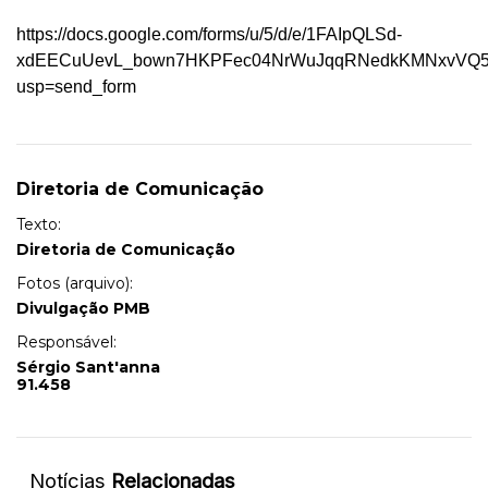
https://docs.google.com/forms/u/5/d/e/1FAIpQLSd-
xdEECuUevL_bown7HKPFec04NrWuJqqRNedkKMNxvVQ5H
usp=send_form
Diretoria de Comunicação
Texto:
Diretoria de Comunicação
Fotos (arquivo):
Divulgação PMB
Responsável:
Sérgio Sant'anna
91.458
Notícias
Relacionadas