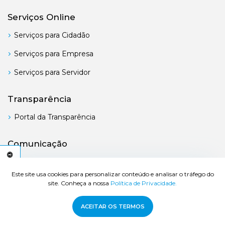
Serviços Online
Serviços para Cidadão
Serviços para Empresa
Serviços para Servidor
Transparência
Portal da Transparência
Comunicação
Boletim Oficial
C
E
S
S
I
B
I
L
I
D
A
D
E
A
Este site usa cookies para personalizar conteúdo e analisar o tráfego do
site. Conheça a nossa
Política de Privacidade.
© 2026 Prefeitura de Bertioga - Todos os direitos reservados.
ACEITAR OS TERMOS
Desenvolvido por