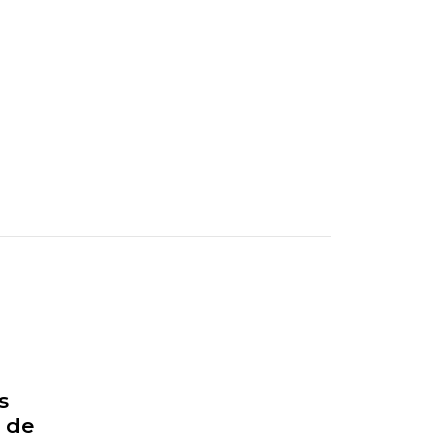
s
o de