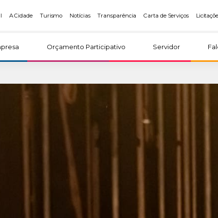
l
A Cidade
Turismo
Notícias
Transparência
Carta de Serviços
Licitaçõ
presa
Orçamento Participativo
Servidor
Fa