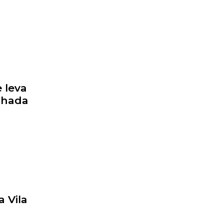
 leva
inhada
 Vila