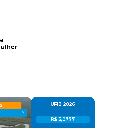
ça
mulher
UFIB 2026
o
R$ 5,0777