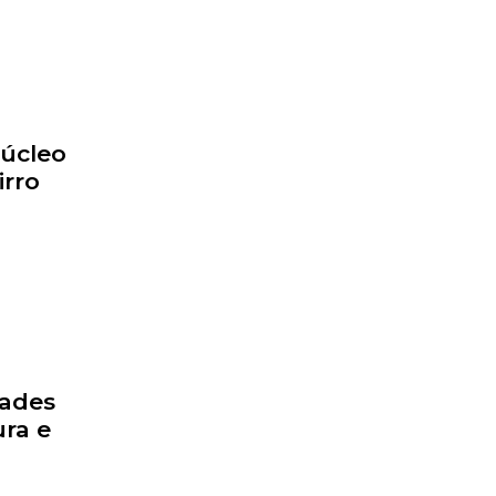
Núcleo
irro
dades
ra e