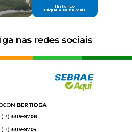
Histórico
Clique e saiba mais
iga nas redes sociais
OCON
BERTIOGA
(13)
3319-9708
(13)
3319-9705