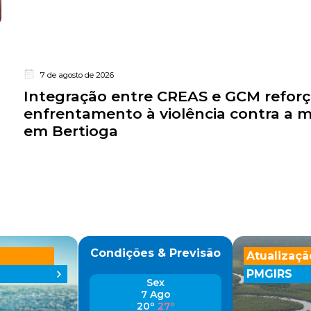
7 de agosto de 2026
Integração entre CREAS e GCM refor
enfrentamento à violência contra a 
em Bertioga
Condições & Previsão
Atualizaçã
PMGIRS
Sex
7 Ago
20º
27º