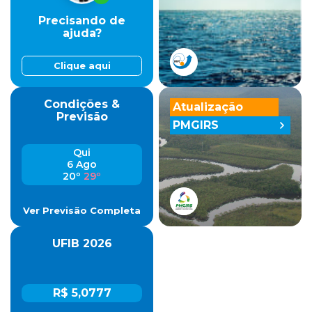
Precisando de
ajuda?
Clique aqui
Condições &
Atualização
Previsão
PMGIRS
Qui
6 Ago
20º
29º
Ver Previsão Completa
UFIB 2026
R$ 5,0777