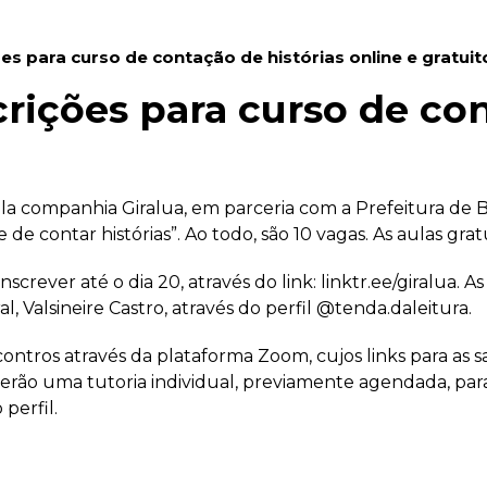
es para curso de contação de histórias online e gratuit
crições para curso de con
la companhia Giralua, em parceria com a Prefeitura de 
te de contar histórias”. Ao todo, são 10 vagas. As aulas gr
screver até o dia 20, através do link: linktr.ee/giralua. As
l, Valsineire Castro, através do perfil @tenda.daleitura.
ros através da plataforma Zoom, cujos links para as sal
eceberão uma tutoria individual, previamente agendada, p
perfil.