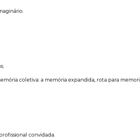
maginário.
s;
a memória coletiva: a memória expandida, rota para memori
profissional convidada.