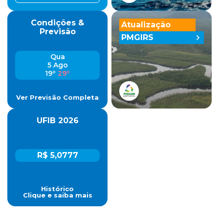
Condições &
Atualização
Previsão
PMGIRS
Qua
5 Ago
19º
29º
Ver Previsão Completa
UFIB 2026
R$ 5,0777
Histórico
Clique e saiba mais