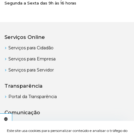
Segunda a Sexta das 9h às 16 horas
Serviços Online
Serviços para Cidadão
Serviços para Empresa
Serviços para Servidor
Transparência
Portal da Transparência
Comunicação
Boletim Oficial
C
E
S
S
I
B
I
L
I
D
A
D
E
Este site usa cookies para personalizar conteúdo e analisar o tráfego do