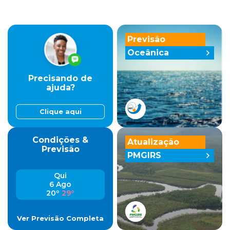
Previsão
Oceânica
Precisando de
ajuda?
Clique aqui
Condições &
Atualização
Previsão
PMGIRS
Qui
6 Ago
20º
29º
Ver Previsão Completa