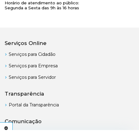
Horário de atendimento ao público:
Segunda a Sexta das 9h às 16 horas
Serviços Online
Serviços para Cidadão
Serviços para Empresa
Serviços para Servidor
Transparência
Portal da Transparência
Comunicação
Boletim Oficial
C
E
S
S
I
B
I
L
I
D
A
D
E