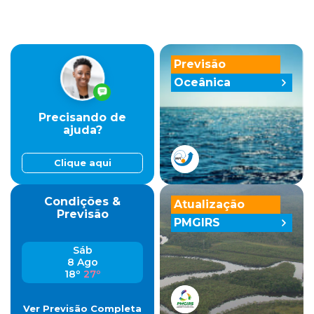
Previsão
Oceânica
Precisando de
ajuda?
Clique aqui
Condições &
Atualização
Previsão
PMGIRS
Sáb
8 Ago
18º
27º
Ver Previsão Completa