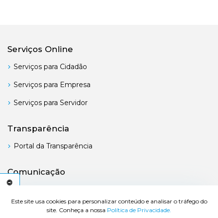
Serviços Online
Serviços para Cidadão
Serviços para Empresa
Serviços para Servidor
Transparência
Portal da Transparência
Comunicação
Boletim Oficial
C
E
S
S
I
B
I
L
I
D
A
D
E
A
Este site usa cookies para personalizar conteúdo e analisar o tráfego do
site. Conheça a nossa
Política de Privacidade.