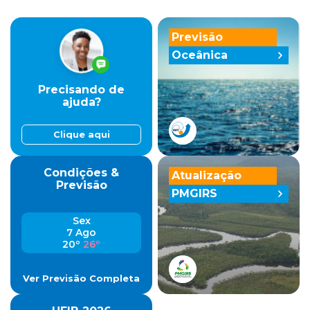
Previsão
Oceânica
Precisando de
ajuda?
Clique aqui
Condições &
Atualização
Previsão
PMGIRS
Sex
7 Ago
20º
26º
Ver Previsão Completa