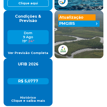
Clique aqui
Condições &
Atualização
Previsão
PMGIRS
Dom
9 Ago
19º
24º
Ver Previsão Completa
UFIB 2026
R$ 5,0777
Histórico
Clique e saiba mais