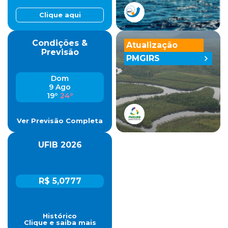
Clique aqui
Condições &
Atualização
Previsão
PMGIRS
Dom
9 Ago
19º
24º
Ver Previsão Completa
UFIB 2026
R$ 5,0777
Histórico
Clique e saiba mais