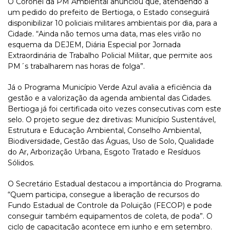
O Coronel da PM Ambiental anunciou que, atendendo a
um pedido do prefeito de Bertioga, o Estado conseguirá
disponibilizar 10 policiais militares ambientais por dia, para a
Cidade. “Ainda não temos uma data, mas eles virão no
esquema da DEJEM, Diária Especial por Jornada
Extraordinária de Trabalho Policial Militar, que permite aos
PM´s trabalharem nas horas de folga”.
Já o Programa Município Verde Azul avalia a eficiência da
gestão e a valorização da agenda ambiental das Cidades.
Bertioga já foi certificada oito vezes consecutivas com este
selo. O projeto segue dez diretivas: Município Sustentável,
Estrutura e Educação Ambiental, Conselho Ambiental,
Biodiversidade, Gestão das Águas, Uso de Solo, Qualidade
do Ar, Arborização Urbana, Esgoto Tratado e Resíduos
Sólidos.
O Secretário Estadual destacou a importância do Programa.
“Quem participa, consegue a liberação de recursos do
Fundo Estadual de Controle da Poluição (FECOP) e pode
conseguir também equipamentos de coleta, de poda”. O
ciclo de capacitação acontece em junho e em setembro.