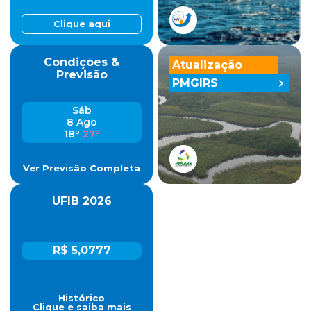
Clique aqui
Condições &
Atualização
Previsão
PMGIRS
Sáb
8 Ago
18º
27º
Ver Previsão Completa
UFIB 2026
R$ 5,0777
Histórico
Clique e saiba mais