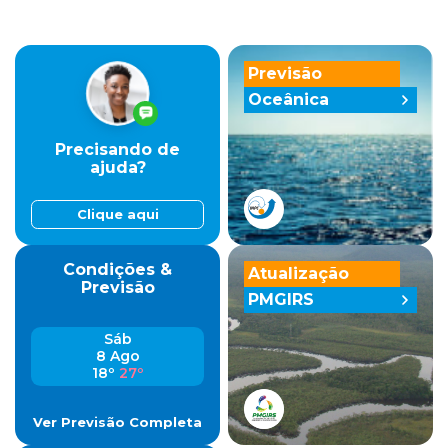
Previsão
Oceânica
Precisando de
ajuda?
Clique aqui
Condições &
Atualização
Previsão
PMGIRS
Sáb
8 Ago
18º
27º
Ver Previsão Completa