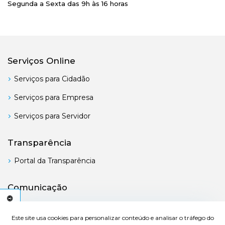
Segunda a Sexta das 9h às 16 horas
Serviços Online
Serviços para Cidadão
Serviços para Empresa
Serviços para Servidor
Transparência
Portal da Transparência
Comunicação
Boletim Oficial
C
E
S
S
I
B
I
L
I
D
A
D
E
Este site usa cookies para personalizar conteúdo e analisar o tráfego do