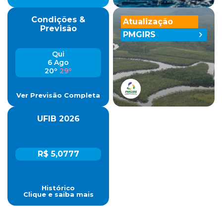
Condições &
Atualização
Previsão
PMGIRS
Qui
6 Ago
20º
29º
Ver Previsão Completa
UFIB 2026
R$ 5,0777
Histórico
Clique e saiba mais