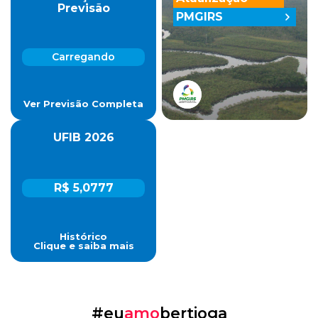
Previsão
PMGIRS
Carregando
Ver Previsão Completa
UFIB 2026
R$ 5,0777
Histórico
Clique e saiba mais
#eu
amo
bertioga