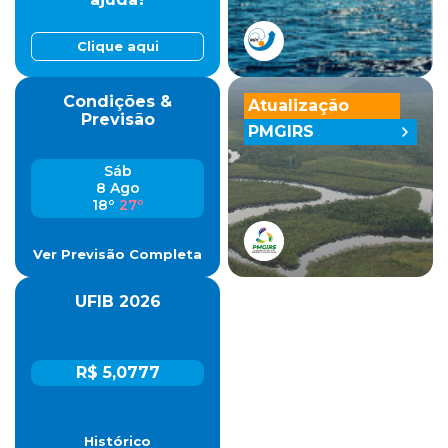
Clique aqui
Condições &
Atualização
Previsão
PMGIRS
Sáb
8 Ago
18º
27º
Ver Previsão Completa
UFIB 2026
R$ 5,0777
Histórico