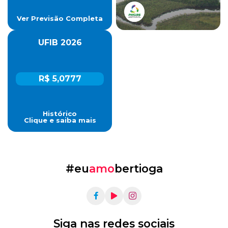
Ver Previsão Completa
UFIB 2026
R$ 5,0777
Histórico
Clique e saiba mais
#eu
amo
bertioga
Siga nas redes sociais