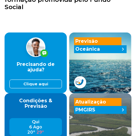
Social
Previsão
Oceânica
Precisando de
ajuda?
Clique aqui
Condições &
Atualização
Previsão
PMGIRS
Qui
6 Ago
20º
29º