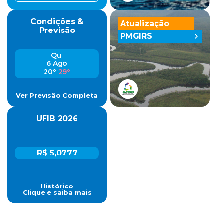
Condições &
Atualização
Previsão
PMGIRS
Qui
6 Ago
20º
29º
Ver Previsão Completa
UFIB 2026
R$ 5,0777
Histórico
Clique e saiba mais