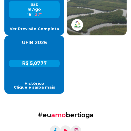
Sáb
8 Ago
18º
27º
Ver Previsão Completa
UFIB 2026
R$ 5,0777
Histórico
Clique e saiba mais
#eu
amo
bertioga