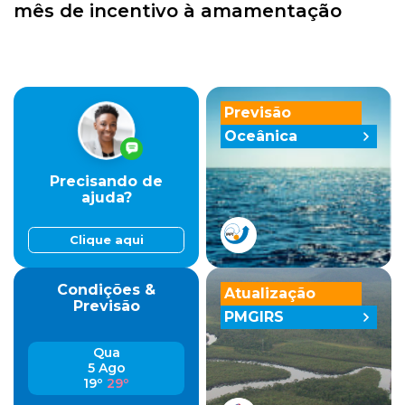
mês de incentivo à amamentação
Previsão
Oceânica
Precisando de
ajuda?
Clique aqui
Condições &
Atualização
Previsão
PMGIRS
Qua
5 Ago
19º
29º