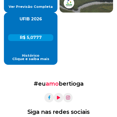
Ver Previsão Completa
UFIB 2026
R$ 5,0777
Histórico
Clique e saiba mais
#eu
amo
bertioga
Siga nas redes sociais