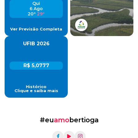
Qui
6 Ago
20º
29º
Ver Previsão Completa
UFIB 2026
R$ 5,0777
Histórico
Clique e saiba mais
#eu
amo
bertioga