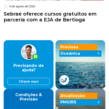
6 de agosto de 2026
Sebrae oferece cursos gratuitos em
parceria com a EJA de Bertioga
Previsão
Oceânica
Precisando de
ajuda?
Clique aqui
Condições &
Atualização
Previsão
PMGIRS