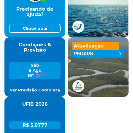
Precisando de
ajuda?
Clique aqui
Condições &
Atualização
Previsão
PMGIRS
Sáb
8 Ago
18º
27º
Ver Previsão Completa
UFIB 2026
R$ 5,0777