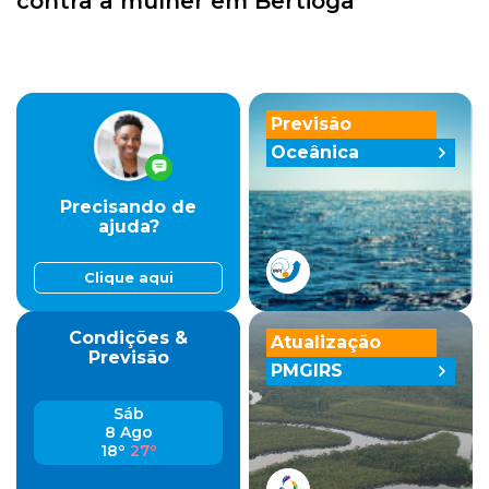
contra a mulher em Bertioga
Previsão
Oceânica
Precisando de
ajuda?
Clique aqui
Condições &
Atualização
Previsão
PMGIRS
Sáb
8 Ago
18º
27º