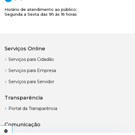
Horário de atendimento ao público:
Segunda a Sexta das 9h às 16 horas
Serviços Online
Serviços para Cidadão
Serviços para Empresa
Serviços para Servidor
Transparência
Portal da Transparência
Comunicação
C
E
S
S
I
B
I
L
I
D
A
D
E