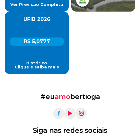
Ver Previsão Completa
UFIB 2026
R$ 5,0777
Histórico
Clique e saiba mais
#eu
amo
bertioga
Siga nas redes sociais