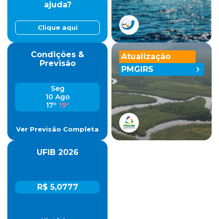
ajuda?
Clique aqui
Condições &
Atualização
Previsão
PMGIRS
Seg
10 Ago
17º
19º
Ver Previsão Completa
UFIB 2026
R$ 5,0777