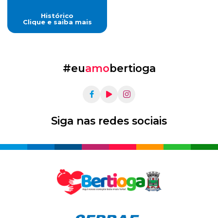
Histórico
Clique e saiba mais
#eu
amo
bertioga
Siga nas redes sociais