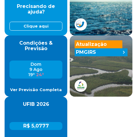
Precisando de
ajuda?
Clique aqui
Condições &
Atualização
Previsão
PMGIRS
Dom
9 Ago
19º
24º
Ver Previsão Completa
UFIB 2026
R$ 5,0777